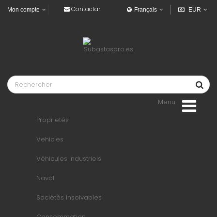
Contactar
Mon compte
Français
EUR
Menu
Proprietés
Vehicles
Véhicules industriels
Naval
Sociétés insolvables
Consommation