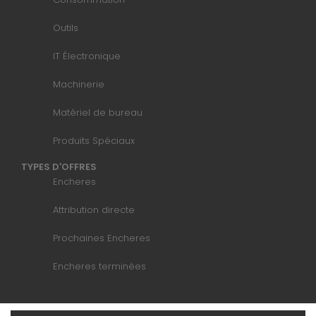
Outils
IT Électronique
Machinerie
Matériel de bureau
Produits Spéciaux
TYPES D'OFFRES
Encheres
Attribution directe
Prochaines Encheres
Encheres terminées