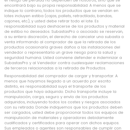
el riesgo de pérdida no dependen de nosotros, sino que se
encontrará bajo su propia responsabilidad. A menos que se
indique lo contrario, todos los productos que se vendan en
lotes incluyen estiba (cajas, pallets, retractilado, bandas,
cajones, etc.), y usted debe retirar todo el lote. Es
responsabilidad suya deshacerse de los productos y material
de estiba no deseados. SubastasPro o asociado se reservan,
a su entera discreción, el derecho de cancelar una subasta o
venta informando al comprador de que la retirada de los
productos ocasionaría graves daños a las instalaciones del
vendedor o representaría un grave riesgo para la salud y
seguridad humana. Usted conviene defender e indemnizar a
SubastasPro y al Vendedor contra cualesquier reclamaciones
de terceros relacionadas a la retirada de Productos.
Responsabilidad del comprador de cargar y transportar. A
menos que hayamos llegado a un acuerdo por escrito
distinto, es responsabilidad suya el transporte de los
productos que haya adquirido. Dicho transporte incluye la
manipulación, carga, seguro y envío de los productos
adquiridos, incluyendo todos los costes y riesgos asociados
con su retirada. Donde indiquemos que los productos deben
ser cargados, usted debe proporcionar todos los equipos de
manipulación de materiales y operadores debidamente
cualificados y certificados para operar con dichos equipos.
Sus empleados o agentes son responsables de cumplir con