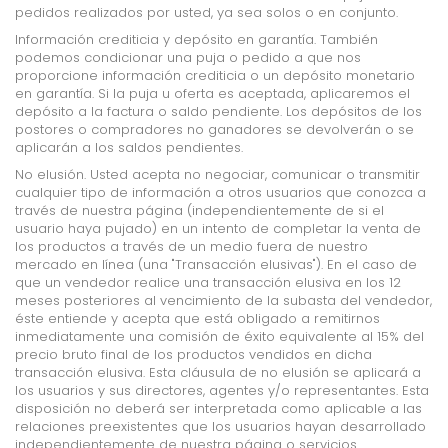
pedidos realizados por usted, ya sea solos o en conjunto.
Información crediticia y depósito en garantía. También
podemos condicionar una puja o pedido a que nos
proporcione información crediticia o un depósito monetario
en garantía. Si la puja u oferta es aceptada, aplicaremos el
depósito a la factura o saldo pendiente. Los depósitos de los
postores o compradores no ganadores se devolverán o se
aplicarán a los saldos pendientes.
No elusión. Usted acepta no negociar, comunicar o transmitir
cualquier tipo de información a otros usuarios que conozca a
través de nuestra página (independientemente de si el
usuario haya pujado) en un intento de completar la venta de
los productos a través de un medio fuera de nuestro
mercado en línea (una "Transacción elusivas"). En el caso de
que un vendedor realice una transacción elusiva en los 12
meses posteriores al vencimiento de la subasta del vendedor,
éste entiende y acepta que está obligado a remitirnos
inmediatamente una comisión de éxito equivalente al 15% del
precio bruto final de los productos vendidos en dicha
transacción elusiva. Esta cláusula de no elusión se aplicará a
los usuarios y sus directores, agentes y/o representantes. Esta
disposición no deberá ser interpretada como aplicable a las
relaciones preexistentes que los usuarios hayan desarrollado
independientemente de nuestra página o servicios.