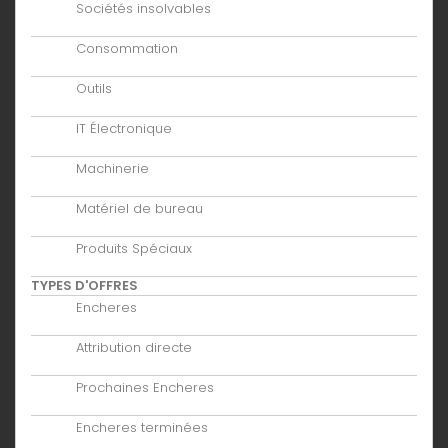
Sociétés insolvables
Consommation
Outils
IT Électronique
Machinerie
Matériel de bureau
Produits Spéciaux
TYPES D'OFFRES
Encheres
Attribution directe
Prochaines Encheres
Encheres terminées