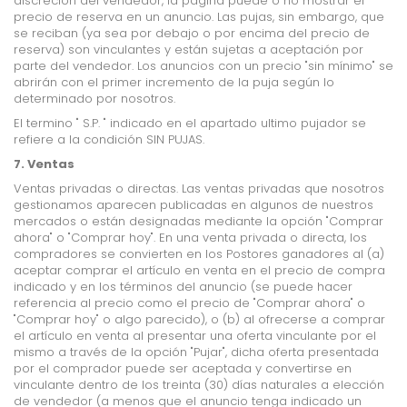
discreción del vendedor, la página puede o no mostrar el
precio de reserva en un anuncio. Las pujas, sin embargo, que
se reciban (ya sea por debajo o por encima del precio de
reserva) son vinculantes y están sujetas a aceptación por
parte del vendedor. Los anuncios con un precio "sin mínimo" se
abrirán con el primer incremento de la puja según lo
determinado por nosotros.
El termino " S.P. "
indicado en el apartado ultimo pujador
se
refiere a la condición SIN PUJAS.
7. Ventas
Ventas privadas o directas.
Las ventas privadas que nosotros
gestionamos aparecen publicadas en algunos de nuestros
mercados o están designadas mediante la opción "Comprar
ahora" o "Comprar hoy". En una venta privada o directa, los
compradores se convierten en los Postores ganadores al (a)
aceptar comprar el artículo en venta en el precio de compra
indicado y en los términos del anuncio (se puede hacer
referencia al precio como el precio de "Comprar ahora" o
"Comprar hoy" o algo parecido), o (b) al ofrecerse a comprar
el artículo en venta al presentar una oferta vinculante por el
mismo a través de la opción "Pujar", dicha oferta presentada
por el comprador puede ser aceptada y convertirse en
vinculante dentro de los treinta (30) días naturales a elección
de vendedor (a menos que el anuncio tenga indicado un