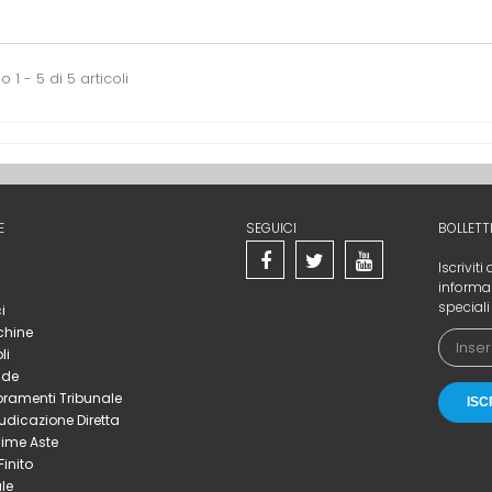
 1 - 5 di 5 articoli
E
SEGUICI
BOLLETT
Iscriviti
informaz
speciali 
i
hine
li
nde
oramenti Tribunale
udicazione Diretta
sime Aste
Finito
le