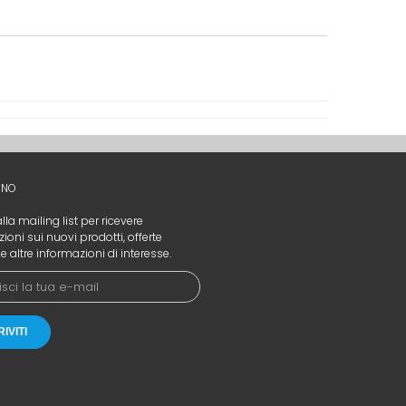
INO
 alla mailing
list per ricevere
ioni sui nuovi prodotti
,
offerte
e altre
informazioni di interesse
.