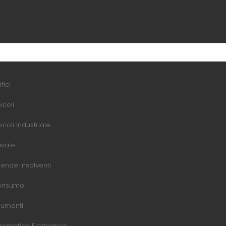
fici
icoli
icoli Industriale
vale
iende insolventi
onsumo
rumenti
formatica Elettronica