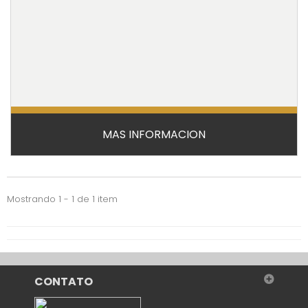
LEILÃO CONCLUÍDO
MAS INFORMACION
ADJUDICACAO DIRECTA
Mostrando 1 - 1 de 1 item
CONTATO