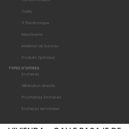
Outils
IT Électronique
Machinerie
Matériel de bureau
Produits Spéciaux
TYPES D'OFFRES
Encheres
Attribution directe
Prochaines Encheres
Encheres terminées