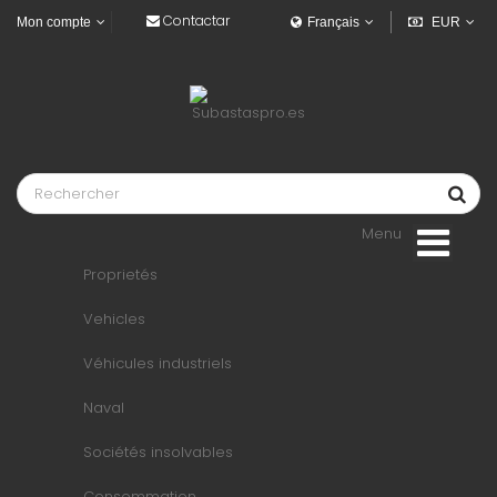
Contactar
Mon compte
Français
EUR
Menu
Proprietés
Vehicles
Véhicules industriels
Naval
Sociétés insolvables
Consommation