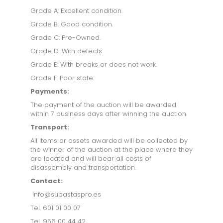
ASTE FINITO
Grade A: Excellent condition.
Grade B: Good condition.
Grade C: Pre-Owned.
Grade D: With defects.
Grade E: With breaks or does not work.
Grade F: Poor state.
Payments:
The payment of the auction will be awarded
within 7 business days after winning the auction.
Transport:
All items or assets awarded will be collected by
the winner of the auction at the place where they
are located and will bear all costs of
disassembly and transportation.
Contact:
Info@subastaspro.es
Tel. 601 01 00 07
Tel. 956 00 44 42