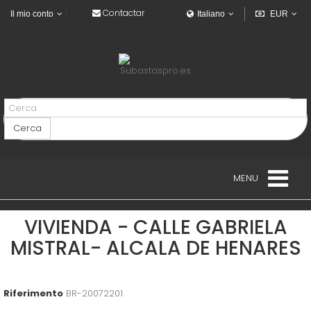
Contactar
Il mio conto
Italiano
EUR
Cerca
MENU
EDIFICI
VIVIENDA - CALLE GABRIELA
MISTRAL- ALCALA DE HENARES
VEICOLI
VEICOLI INDUSTRIALE
Riferimento
BR-20072201
NAVALE