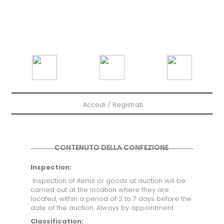
AZIENDE INSOLVENTI
CONSUMO
STRUMENTI
INFORMATICA ELETTRONICA
MACCHINE
Accedi / Registrati
MATERIALE UFFICIO
MERCE SPECIALE
CONTENUTO DELLA CONFEZIONE
TIPI DI OFFERTE
Inspection:
ASTE
Inspection of items or goods at auction will be
AGGIUDICAZIONE DIRETTA
carried out at the location where they are
located, within a period of 2 to 7 days before the
date of the auction. Always by appointment.
PROSSIME ASTE
Classification: