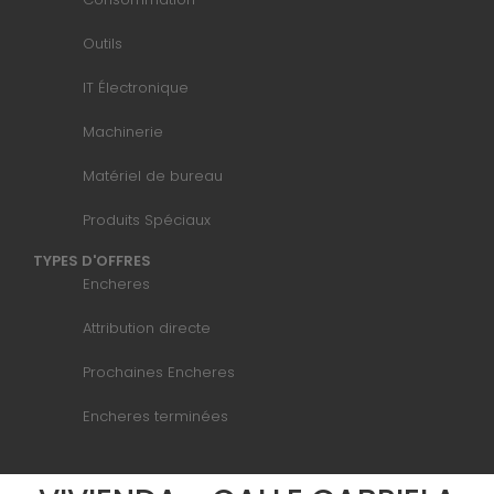
Outils
IT Électronique
Machinerie
Matériel de bureau
Produits Spéciaux
TYPES D'OFFRES
Encheres
Attribution directe
Prochaines Encheres
Encheres terminées