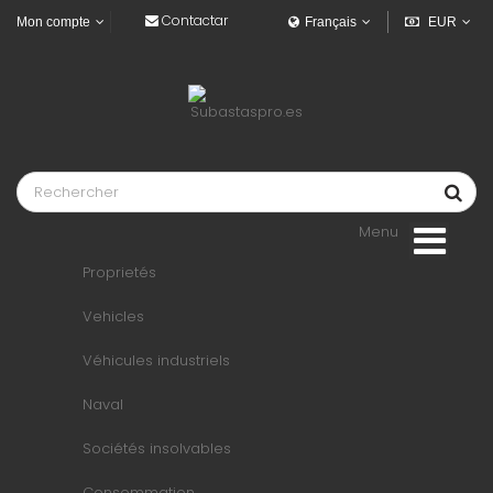
Contactar
Mon compte
Français
EUR
Menu
Proprietés
Vehicles
Véhicules industriels
Naval
Sociétés insolvables
Consommation