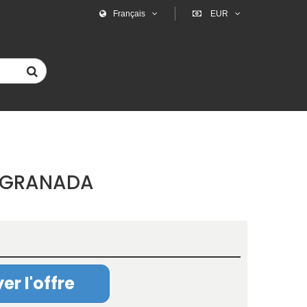
Français
EUR
- GRANADA
er l'offre