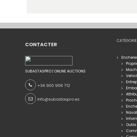
CATÉGORIE
CONTACTER
Enchere
Propri
Machi
SUBASTASPRO | ONLINE AUCTIONS
Vehic
Entrep
+34 900 908 712
Embar
Attrib
info@subastaspro.es
Proch
Enche
Naval
Infor
Outils
Comme
Cons