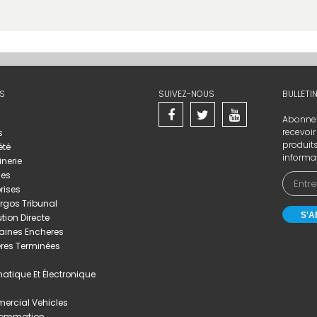
S
SUIVEZ-NOUS
BULLETI
Abonnez-
recevoi
s
produits
été
informat
nerie
les
rises
gos Tribunal
ution Directe
aines Encheres
res Terminées
matique Et Électronique
rcial Vehicles
ommation