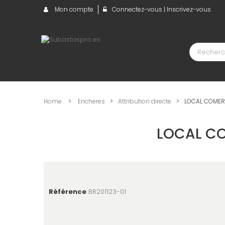
Mon compte
Connectez-vous | Inscrivez-vous
Home
>
Encheres
>
Attribution directe
>
LOCAL COMERC
LOCAL CO
Référence
BR201123-01