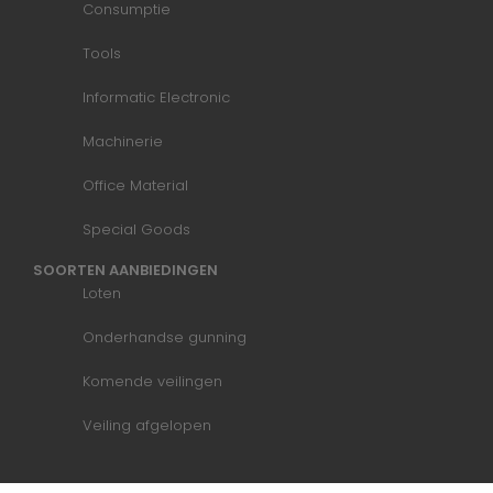
Consumptie
Tools
Informatic Electronic
Machinerie
Office Material
Special Goods
SOORTEN AANBIEDINGEN
Loten
Onderhandse gunning
Komende veilingen
Veiling afgelopen