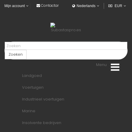
Contactar
Mijn account
Nederlands
EUR
Zoeken
Menu
Landgoed
Voertuigen
Industrieel voertuigen
Marine
Insolvente bedrijven