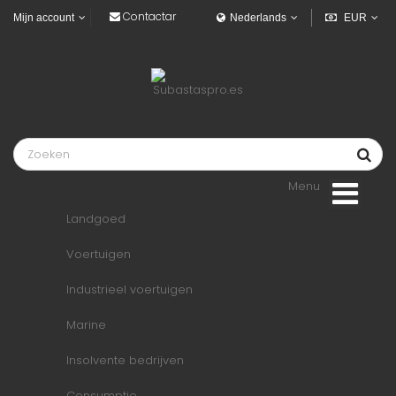
Contactar
Mijn account
Nederlands
EUR
Menu
Landgoed
Voertuigen
Industrieel voertuigen
Marine
Insolvente bedrijven
Consumptie