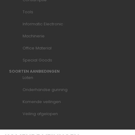
Tools
Informatic Electronic
Machinerie
Office Material
Special Goods
SOORTEN AANBIEDINGEN
Loten
Onderhandse gunning
Komende veilingen
Veiling afgelopen