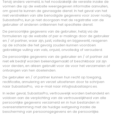
Tenzij anders vermeld, is het noodzakelijk de vereiste inzake de
vormen die op de website weergegeven informatie aanvullen,
om goed te kunnen de gevraagde dienst. In het geval van het
niet verstrekken van alle benodigde gegevens voor zover nodig,
SubastasPro, kun je niet doorgaan met de registratie van de
gebruiker of anderen ontkennen het specifieke dienst.
De persoonlijke gegevens van de gebruiker, hetzij via de
formulieren op de website of per e-mailings door de gebruiker
en / of partner, waar zijn, juist, volledig en bijgewerkt, reageren
op de schade die het gevolg zouden kunnen voordoen
gebrekkige vulling van vals, onjuist, onvolledig of verouderd.
De persoonlijke gegevens van de gebruiker en / of partner zal
niet elk bedrijf worden bekendgemaakt of beschikbaar zal zijn
voor derden, en alleen gebruikt voor de voor het verzamelen of
ontvangen van hen doeleinden.
De gebruiker en / of partner kunnen hun recht op toegang,
rectificatie, annulering en verzet uitoefenen door te schrijven
naar SubastasPro, via e-mail naar info@subastaspro.es.
In ieder geval, SubastasPro, vertrouwelijk worden behandeld en
voldoen aan de verplichting van de vertrouwelijkheid van alle
persoonlijke gegevens verzameld en in hun bestanden in
overeenstemming met de huidige wetgeving inzake de
bescherming van persoonsgegevens en de persoonlijke.