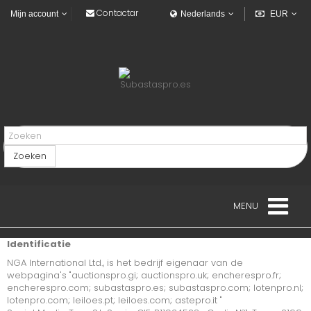
Contactar
Mijn account
Nederlands
EUR
Zoeken
MENU
Identificatie
LANDGOED
NGA International Ltd., is het bedrijf eigenaar van de
webpagina's "auctionspro.gi; auctionspro.uk; encherespro.fr;
VOERTUIGEN
encherespro.com; subastaspro.es; subastaspro.com; lotenpro.nl;
lotenpro.com; leiloes.pt; leiloes.com; astepro.it "