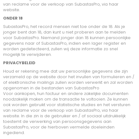
van reclame voor de verkoop van SubastasPro, via haar
website.
ONDERHANDSE GUNNING
ONDER 18
KOMENDE VEILINGEN
SubastasPro, het record mensen niet toe onder de 18. Als je
jonger bent dan 18, dan kunt u niet proberen aan te melden
VEILING AFGELOPEN
voor SubastasPro. Niemand jonger dan 18 kunnen persoonlijke
gegevens naar of SubastasPro, indien een lager register en
worden gedetecteerd, zullen wij deze informatie zo snel
mogelijk te verwijderen.
PRIVACYBELEID
Houd er rekening mee dat uw persoonlijke gegevens die zijn
verzameld op de website door het invullen van formulieren en /
of elektronische mailings zullen worden verwerkt en zal worden
opgenomen in de bestanden van SubastasPro
Voor aankopen, hun factuur en andere zakelijke documenten
noodzakelijk maken om de transactie te voltooien. Ze kunnen
ook worden gebruikt voor statistische studies en het versturen
van reclame voor de verkoop van SubastasPro, via haar
website. In die zin is de gebruiker en / of sociaal uitdrukkelijk
toestemt de verwerking van persoonsgegevens aan
SubastasPro, voor de hierboven vermelde doeleinden
ingediend.