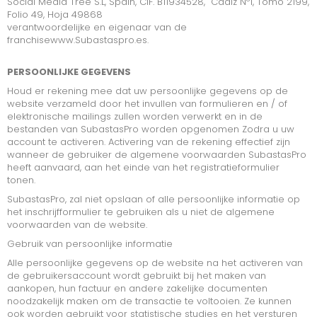
INDUSTRIEEL VOERTUIGEN
Social Media Tree S.L, Spain, CIF.
B11934528, Cadiz Nº1, Tomo 2199,
Folio 49, Hoja 49868
verantwoordelijke en eigenaar van de
MARINE
franchise
www.Subastaspro.es.
INSOLVENTE BEDRIJVEN
PERSOONLIJKE GEGEVENS
CONSUMPTIE
Houd er rekening mee dat uw persoonlijke gegevens op de
website verzameld door het invullen van formulieren en / of
TOOLS
elektronische mailings zullen worden verwerkt en in de
bestanden van SubastasPro worden opgenomen Zodra u uw
account te activeren. Activering van de rekening effectief zijn
INFORMATIC ELECTRONIC
wanneer de gebruiker de algemene voorwaarden SubastasPro
heeft aanvaard, aan het einde van het registratieformulier
MACHINERIE
tonen.
OFFICE MATERIAL
SubastasPro, zal niet opslaan of alle persoonlijke informatie op
het inschrijfformulier te gebruiken als u niet de algemene
voorwaarden van de website.
SPECIAL GOODS
Gebruik van persoonlijke informatie
SOORTEN AANBIEDINGEN
Alle persoonlijke gegevens op de website na het activeren van
de gebruikersaccount wordt gebruikt bij het maken van
aankopen, hun factuur en andere zakelijke documenten
noodzakelijk maken om de transactie te voltooien. Ze kunnen
LOTEN
ook worden gebruikt voor statistische studies en het versturen