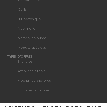
Outils
IT Électronique
Machinerie
Matériel de bureau
Produits Spéciaux
TYPES D'OFFRES
Encheres
Attribution directe
Prochaines Encheres
Encheres terminées