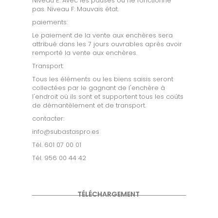
Niveau E: Avec les pauses ou ne fonctionne
pas. Niveau F: Mauvais état.
paiements:
Le paiement de la vente aux enchères sera
attribué dans les 7 jours ouvrables après avoir
remporté la vente aux enchères.
Transport:
Tous les éléments ou les biens saisis seront
collectées par le gagnant de l'enchère à
l'endroit où ils sont et supportent tous les coûts
de démantèlement et de transport.
contacter:
info@subastaspro.es
Tél. 601 07 00 01
Tél. 956 00 44 42
TÉLÉCHARGEMENT