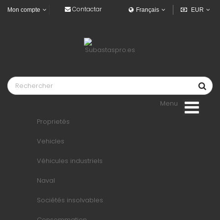
Contactar
Mon compte
Français
EUR
Menu
Proprietés
Vehicles
Véhicules industriels
Naval
Sociétés insolvables
Consommation