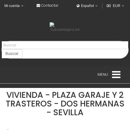
Contactar
Mi cuenta
Español
EUR
Buscar
MENU
VIVIENDAS
VIVIENDA - PLAZA GARAJE Y 2
TRASTEROS - DOS HERMANAS
VEHICULOS
- SEVILLA
VEHÍCULOS INDUSTRIALES
NAVAL