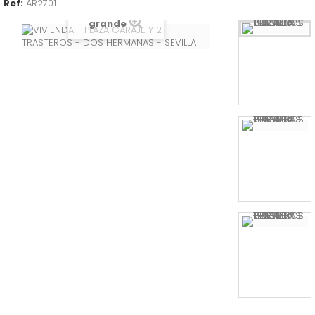
Ref:
AR2701
Ver más
EMPRESAS CONCURSALES
grande
CONSUMO
HERRAMIENTAS
INFORMÁTICA ELECTÓNICA
MAQUINARIA
MATERIAL OFICINA
BIENES ESPECIALES
TIPOS DE SUBASTA
SUBASTAS
ADJUDICACION DIRECTA
PRÓXIMAS SUBASTAS