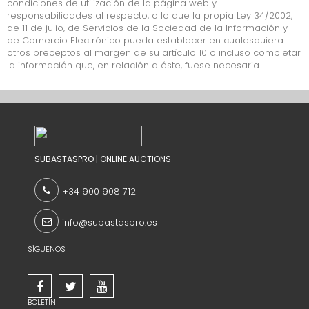
condiciones de utilización de la página web y
responsabilidades al respecto, o lo que la propia Ley 34/2002,
ADJUDICACION DIRECTA
de 11 de julio, de Servicios de la Sociedad de la Información y
de Comercio Electrónico pueda establecer en cualesquiera
PRÓXIMAS SUBASTAS
otros preceptos al margen de su artículo 10 o incluso completar
la información que, en relación a éste, fuese necesaria.
SUBASTAS FINALIZADAS
SUBASTASPRO | ONLINE AUCTIONS
+34 900 908 712
info@subastaspro.es
SÍGUENOS
BOLETÍN