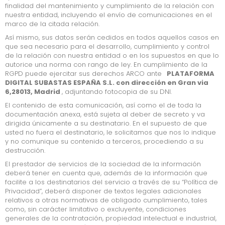
finalidad del mantenimiento y cumplimiento de la relación con
nuestra entidad, incluyendo el envío de comunicaciones en el
NAVAL
marco de la citada relación.
EMPRESAS CONCURSALES
Así mismo, sus datos serán cedidos en todos aquellos casos en
que sea necesario para el desarrollo, cumplimiento y control
de la relación con nuestra entidad o en los supuestos en que lo
CONSUMO
autorice una norma con rango de ley. En cumplimiento de la
RGPD puede ejercitar sus derechos ARCO ante
PLATAFORMA
HERRAMIENTAS
DIGITAL SUBASTAS ESPAÑA
S.L.
con dirección en
Gran via
6,28013, Madrid
, adjuntando fotocopia de su DNI.
INFORMÁTICA ELECTÓNICA
El contenido de esta comunicación, así como el de toda la
documentación anexa, está sujeta al deber de secreto y va
MAQUINARIA
dirigida únicamente a su destinatario. En el supuesto de que
usted no fuera el destinatario, le solicitamos que nos lo indique
MATERIAL OFICINA
y no comunique su contenido a terceros, procediendo a su
destrucción.
BIENES ESPECIALES
El prestador de servicios de la sociedad de la información
deberá tener en cuenta que, además de la información que
TIPOS DE SUBASTA
facilite a los destinatarios del servicio a través de su “Política de
Privacidad”, deberá disponer de textos legales adicionales
relativos a otras normativas de obligado cumplimiento, tales
como, sin carácter limitativo o excluyente, condiciones
SUBASTAS
generales de la contratación, propiedad intelectual e industrial,