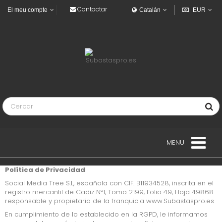
Contactar
El meu compte
Catalán
EUR
MENU
Política de Privacidad
HABITATGES
Social Media Tree S.L, española con CIF. B11934528, inscrita en el
registro mercantil de Cadiz Nº1, Tomo 2199, Folio 49, Hoja 49868
VEHICLES
responsable y propietaria de la franquicia www.Subastaspro.es
En cumplimiento de lo establecido en la RGPD, le informamos
VEHICULOS INDUSTRIALES