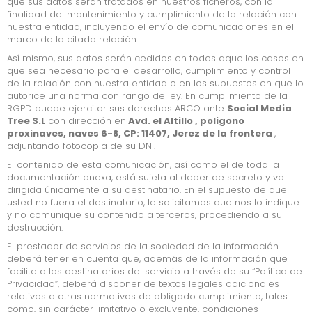
que sus datos serán tratados en nuestros ficheros, con la
finalidad del mantenimiento y cumplimiento de la relación con
NAVAL
nuestra entidad, incluyendo el envío de comunicaciones en el
marco de la citada relación.
EMPRESAS CONCURSALES
Así mismo, sus datos serán cedidos en todos aquellos casos en
que sea necesario para el desarrollo, cumplimiento y control
CONSUMO
de la relación con nuestra entidad o en los supuestos en que lo
autorice una norma con rango de ley. En cumplimiento de la
EINES
RGPD puede ejercitar sus derechos ARCO ante
Social Media
Tree S.L
con dirección en
Avd. el Altillo , poligono
proxinaves, naves 6-8, CP: 11407, Jerez de la frontera
INFORMÀTICA ELECTRÒNICA
,
adjuntando fotocopia de su DNI.
MÀQUINES
El contenido de esta comunicación, así como el de toda la
documentación anexa, está sujeta al deber de secreto y va
MATERIAL OFICINA
dirigida únicamente a su destinatario. En el supuesto de que
usted no fuera el destinatario, le solicitamos que nos lo indique
y no comunique su contenido a terceros, procediendo a su
BÉNS ESPECIALS
destrucción.
TIPUS D'OFERTES
El prestador de servicios de la sociedad de la información
deberá tener en cuenta que, además de la información que
facilite a los destinatarios del servicio a través de su “Política de
Privacidad”, deberá disponer de textos legales adicionales
relativos a otras normativas de obligado cumplimiento, tales
SUBHASTES
como, sin carácter limitativo o excluyente, condiciones