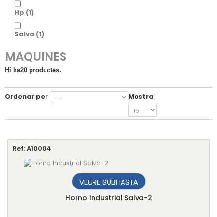
EMPRESAS CONCURSALES
Hp
(1)
CONSUMO
Salva
(1)
EINES
MÀQUINES
INFORMÀTICA ELECTRÒNICA
Hi ha20 productes.
MÀQUINES
Ordenar per
Mostra
MATERIAL OFICINA
BÉNS ESPECIALS
TIPUS D'OFERTES
Ref: A10004
SUBHASTES
VEURE SUBHASTA
ADJUDICACIO DIRECTA
Horno Industrial Salva-2
PRÒXIMES SUBHASTES