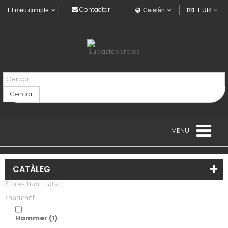
Contactar
El meu compte
Catalán
EUR
Cercar
MENU
150,00€
HABITATGES
CATÀLEG
VEHICLES
Filtres habilitats:
VEHICULOS INDUSTRIALES
Fabricant
Hammer
NAVAL
(1)