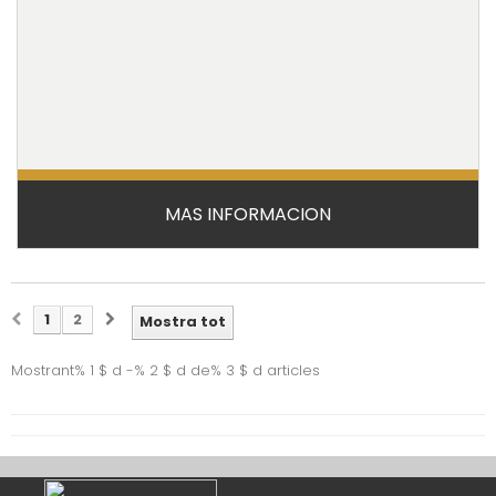
MAS INFORMACION
ADJUDICACIO DIRECTA
1
2
Mostra tot
Mostrant% 1 $ d -% 2 $ d de% 3 $ d articles