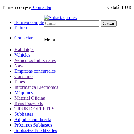
El meu compte
Contactar
Catalán
EUR
El meu compte
Cercar
Entreu
Contactar
Menu
Habitatges
Vehicles
Vehiculos Industriales
Naval
Empresas concursales
Consumo
Eines
Informàtica Electrònica
Màquines
Material Oficina
Béns Especials
TIPUS D'OFERTES
Subhastes
Adjudicacio directa
Pròximes Subhastes
Subhastes Finalitzades