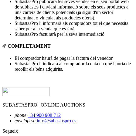
SubastasPro publicarà les seves vendes en el seu portal web
de subhastes i enviarà informació sobre els seus productes a
una cartera de clients potencials (ja sigui d'un sector
determinat o vinculat als productes oferts).
SubastasPro li informarà als compradors tot el que necessita
saber per a la venda que es farà.
SubastasPro facturarà per la seva intermediació
4º
COMPLETAMENT
El comprador haurà de pagar la factura del venedor.
SubastasPro li indicarà al comprador la data en què hauria de
recollir els béns adquirits.
SUBASTASPRO | ONLINE AUCTIONS
phone
+34 900 908 712
envelope-o
info@subastaspro.es
Segueix