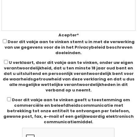
VEILING AFGELOPEN
Acepter*
Door dit vakje aan te vinken stemt u in met de verwerking
van uw gegevens voor de in het Privacybeleid beschreven
doeleinden.
U verklaart, door dit vakje aan te vinken, onder uw eigen
verantwoordelijkheid, dat u ten minste 18 jaar oud bent en
dat u uitsluitend en persoonlijk verantwoordelijk bent voor
de waarheidsgetrouwheid van deze verklaring en dat u dus
alle mogelijke wettelijke verantwoordelijkheden in dit
verband op u neemt.
Door dit vakje aan te vinken geeft u toestemming om
commerciële en beleefdheidscommunicatie met
betrekking tot onze entiteit te ontvangen per telefoon,
gewone post, fax, e-mail of een gelijkwaardig elektronisch
communicatiemiddel.