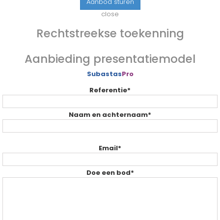
Aanbod sturen
INSOLVENTE BEDRIJVEN
close
CONSUMPTIE
Rechtstreekse toekenning
TOOLS
Aanbieding presentatiemodel
INFORMATIC ELECTRONIC
Subastas
Pro
MACHINERIE
Referentie*
OFFICE MATERIAL
Naam en achternaam*
SPECIAL GOODS
SOORTEN AANBIEDINGEN
Email*
LOTEN
Doe een bod*
ONDERHANDSE GUNNING
KOMENDE VEILINGEN