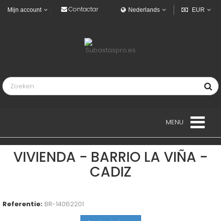
Contactar
Mijn account
Nederlands
EUR
MENU
LANDGOED
VIVIENDA - BARRIO LA VIÑA -
CADIZ
VOERTUIGEN
INDUSTRIEEL VOERTUIGEN
Referentie:
BR-14062201
MARINE