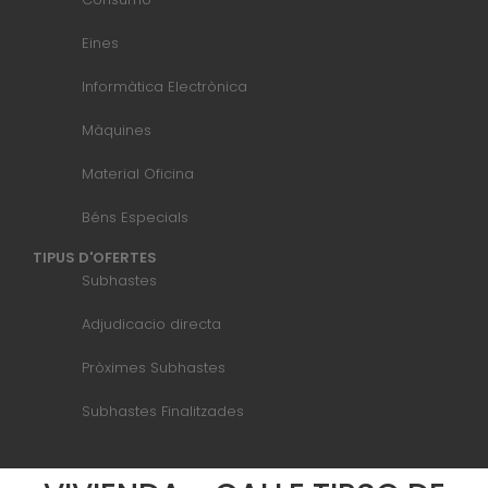
Eines
Informàtica Electrònica
Màquines
Material Oficina
Béns Especials
TIPUS D'OFERTES
Subhastes
Adjudicacio directa
Pròximes Subhastes
Subhastes Finalitzades