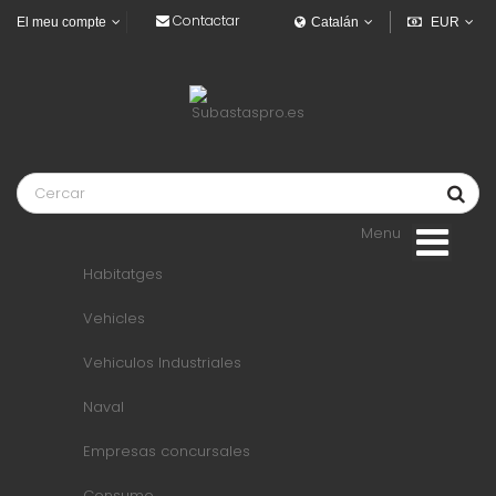
Contactar
El meu compte
Catalán
EUR
Menu
Habitatges
Vehicles
Vehiculos Industriales
Naval
Empresas concursales
Consumo