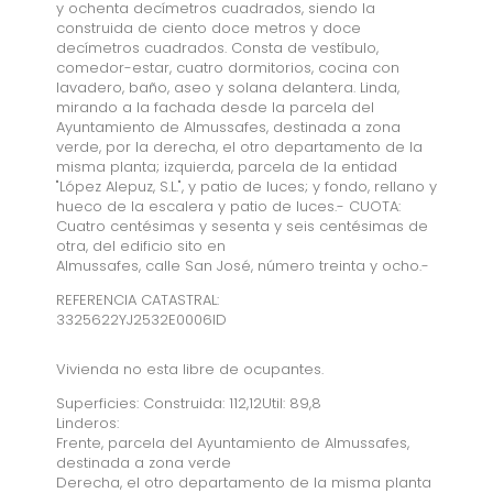
y ochenta decímetros cuadrados, siendo la
construida de ciento doce metros y doce
decímetros cuadrados. Consta de vestíbulo,
comedor-estar, cuatro dormitorios, cocina con
lavadero, baño, aseo y solana delantera. Linda,
mirando a la fachada desde la parcela del
Ayuntamiento de Almussafes, destinada a zona
verde, por la derecha, el otro departamento de la
misma planta; izquierda, parcela de la entidad
"López Alepuz, S.L.", y patio de luces; y fondo, rellano y
hueco de la escalera y patio de luces.- CUOTA:
Cuatro centésimas y sesenta y seis centésimas de
otra, del edificio sito en
Almussafes, calle San José, número treinta y ocho.-
REFERENCIA CATASTRAL:
3325622YJ2532E0006ID
Vivienda no esta libre de ocupantes.
Superficies: Construida: 112,12Util: 89,8
Linderos:
Frente, parcela del Ayuntamiento de Almussafes,
destinada a zona verde
Derecha, el otro departamento de la misma planta