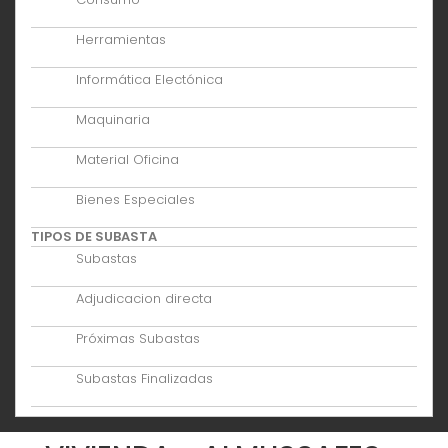
Herramientas
Informática Electónica
Maquinaria
Material Oficina
Bienes Especiales
TIPOS DE SUBASTA
Subastas
Adjudicacion directa
Próximas Subastas
Subastas Finalizadas