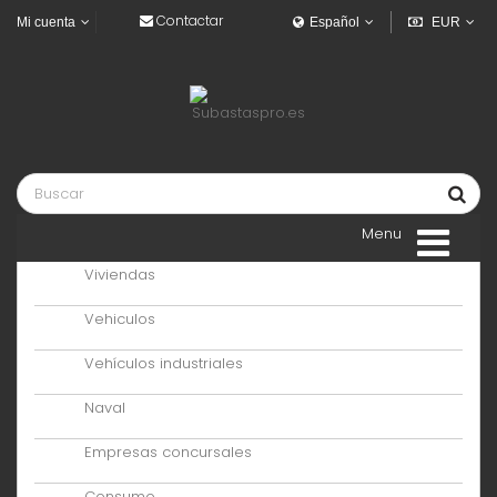
Contactar
Mi cuenta
Español
EUR
Menu
Viviendas
Vehiculos
Vehículos industriales
Naval
Empresas concursales
Consumo