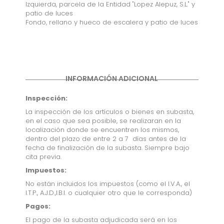
Izquierda, parcela de la Entidad "Lopez Alepuz, S.L." y
patio de luces
Fondo, rellano y hueco de escalera y patio de luces
INFORMACIÓN ADICIONAL
Inspección:
La inspección de los artículos o bienes en subasta,
en el caso que sea posible, se realizaran en la
localización donde se encuentren los mismos,
dentro del plazo de entre 2 a 7 días antes de la
fecha de finalización de la subasta. Siempre bajo
cita previa.
Impuestos:
No están incluidos los impuestos (como el I.V.A., el
I.T.P., A.J.D.,I.B.I. o cualquier otro que le corresponda)
Pagos:
El pago de la subasta adjudicada será en los